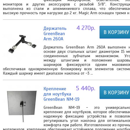
мониторов и других аксессуаров с резьбой 3/8". Конструкц
выполнена из стали и алюминиевого сплава, что обеспечива
высокую прочность при нагрузке до 2 кг. Magic Arm оснащен тремя н
4 270р.
Держатель
В КОРЗИНУ
GreenBean
Arm 260A
Держатель GreenBean Arm 260A выполнен 
основе двух стальных штанг диаметром 15 м
соединенных зубчатым механизмом. Уг
между штангами и положение шаров
шарниров фиксируются одним маховико
обеспечивая одновременную блокировку всех элементов систем
Каждый шарнир имеет диапазон наклона от -3 …
5 440р.
Крепление
В КОРЗИНУ
для ноутбука
GreenBean NM-19
GreenBean NM-19 - это универсальн
крепление для ноутбуков, которое обеспечива
надежную фиксацию устройства и позволя
регулировать угол наклона для оптимально
комфорта при работе. Изготовленное из прочн
материалов, крепление обеспечивает устойчивое положение ноутбу