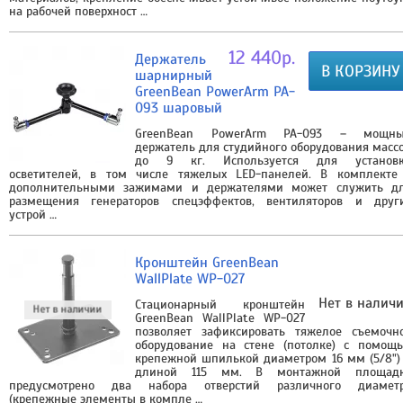
на рабочей поверхност …
12 440р.
Держатель
В КОРЗИНУ
шарнирный
GreenBean PowerArm PA-
093 шаровый
GreenBean PowerArm PA-093 – мощн
держатель для студийного оборудования масс
до 9 кг. Используется для установ
осветителей, в том числе тяжелых LED-панелей. В комплекте
дополнительными зажимами и держателями может служить д
размещения генераторов спецэффектов, вентиляторов и друг
устрой …
Кронштейн GreenBean
WallPlate WP-027
Нет в налич
Стационарный кронштейн
GreenBean WallPlate WP-027
позволяет зафиксировать тяжелое съемочн
оборудование на стене (потолке) с помощ
крепежной шпилькой диаметром 16 мм (5/8")
длиной 115 мм. В монтажной площад
предусмотрено два набора отверстий различного диамет
(крепежные элементы в компле …