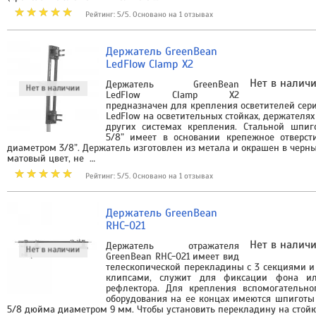
Рейтинг: 5/5. Основано на 1 отзывах
Держатель GreenBean
LedFlow Clamp X2
Нет в налич
Держатель GreenBean
LedFlow Clamp X2
предназначен для крепления осветителей сер
LedFlow на осветительных стойках, держателях
других системах крепления. Стальной шпиг
5/8” имеет в основании крепежное отверст
диаметром 3/8”. Держатель изготовлен из метала и окрашен в черн
матовый цвет, не …
Рейтинг: 5/5. Основано на 1 отзывах
Держатель GreenBean
RHC-021
Нет в налич
Держатель отражателя
GreenBean RHC-021 имеет вид
телескопической перекладины с 3 секциями и
клипсами, служит для фиксации фона и
рефлектора. Для крепления вспомогательно
оборудования на ее концах имеются шпиготы
5/8 дюйма диаметром 9 мм. Чтобы установить перекладину на стойк