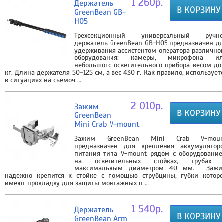
1 260р.
Держатель
В КОРЗИНУ
GreenBean GB-
H05
Трехсекционный универсальный ручн
держатель GreenBean GB-H05 предназначен д
удерживания ассистентом оператора различно
оборудования: камеры, микрофона и
небольшого осветительного прибора весом до
кг. Длина держателя 50–125 см, а вес 430 г. Как правило, использует
в ситуациях на съемоч …
2 010р.
Зажим
В КОРЗИНУ
GreenBean
Mini Crab V-mount
Зажим GreenBean Mini Crab V-mou
предназначен для крепления аккумулятор
питания типа V-mount рядом с оборудовани
на осветительных стойках, трубах
максимальным диаметром 40 мм. Заж
надежно крепится к стойке с помощью струбцины, губки котор
имеют прокладку для защиты монтажных п …
1 540р.
Держатель
В КОРЗИНУ
GreenBean Arm