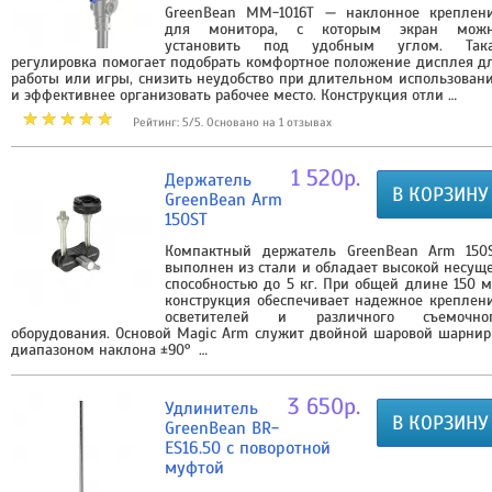
GreenBean MM-1016T — наклонное креплен
для монитора, с которым экран мож
установить под удобным углом. Так
регулировка помогает подобрать комфортное положение дисплея д
работы или игры, снизить неудобство при длительном использован
и эффективнее организовать рабочее место. Конструкция отли …
Рейтинг: 5/5. Основано на 1 отзывах
1 520р.
Держатель
В КОРЗИНУ
GreenBean Arm
150ST
Компактный держатель GreenBean Arm 150
выполнен из стали и обладает высокой несущ
способностью до 5 кг. При общей длине 150 
конструкция обеспечивает надежное креплен
осветителей и различного съемочно
оборудования. Основой Magic Arm служит двойной шаровой шарнир
диапазоном наклона ±90° …
3 650р.
Удлинитель
В КОРЗИНУ
GreenBean BR-
ES16.50 с поворотной
муфтой