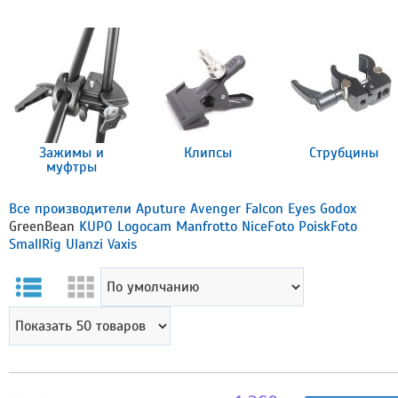
Зажимы и
Клипсы
Струбцины
муфтры
Все производители
Aputure
Avenger
Falcon Eyes
Godox
GreenBean
KUPO
Logocam
Manfrotto
NiceFoto
PoiskFoto
SmallRig
Ulanzi
Vaxis