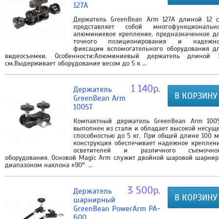
127A
Держатель GreenBean Arm 127A длиной 12 
представляет собой многофункциональн
алюминиевое крепление, предназначенное д
точного позиционирования и надежн
фиксации вспомогательного оборудования д
видеосъемки. Особенности:Алюминиевый держатель длиной 
см.Выдерживает оборудование весом до 5 к …
1 140р.
Держатель
В КОРЗИНУ
GreenBean Arm
100ST
Компактный держатель GreenBean Arm 100
выполнен из стали и обладает высокой несущ
способностью до 5 кг. При общей длине 100 
конструкция обеспечивает надежное креплен
осветителей и различного съемочно
оборудования. Основой Magic Arm служит двойной шаровой шарнир
диапазоном наклона ±90° …
3 500р.
Держатель
В КОРЗИНУ
шарнирный
GreenBean PowerArm PA-
600