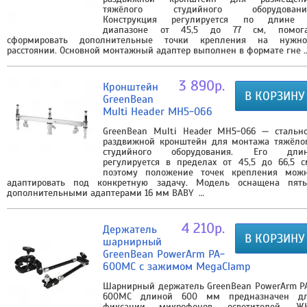
тяжёлого студийного оборудовани
Конструкция регулируется по длине
диапазоне от 45,5 до 77 см, помог
сформировать дополнительные точки крепления на нужн
расстоянии. Основной монтажный адаптер выполнен в формате гне 
3 890р.
Кронштейн
В КОРЗИНУ
GreenBean
Multi Header MH5-066
GreenBean Multi Header MH5-066 — стальн
раздвижной кронштейн для монтажа тяжёло
студийного оборудования. Его дли
регулируется в пределах от 45,5 до 66,5 с
поэтому положение точек крепления мож
адаптировать под конкретную задачу. Модель оснащена пят
дополнительными адаптерами 16 мм BABY …
4 210р.
Держатель
В КОРЗИНУ
шарнирный
GreenBean PowerArm PA-
600MC с зажимом MegaClamp
Шарнирный держатель GreenBean PowerArm P
600MC длиной 600 мм предназначен д
фиксации микрофонов, осветителей, Ж