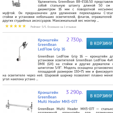
Удлинитель GreenBean BR-ES16.50 представля
собой стальную штангу длиной 50 см
диаметром 16 мм с поворотной несъемн
муфтой. Он предназначен для удлинения перекладины С-sta
стойки и установки небольших осветителей, флагов, отражателей
других студийных аксессуаров. Максимальный вес монтир …
Рейтинг: 5/5. Основано на 1 отзывах
2 730р.
Кронштейн
В КОРЗИНУ
GreenBean
LedFlow Grip 16
GreenBean LedFlow Grip 16 — кронштейн д
установки осветителей GreenBean LedFlow 4x4
DMX (GH) на стойки и другие держатели 
шпиготом 5/8". Модель оснащена установочн
площадкой размером 130×75 мм и фиксирует
на осветителе через неё. Шаровой шарнир позволяет плавно меня
угол наклона устано …
3 290р.
Кронштейн
В КОРЗИНУ
GreenBean
Multi Header MH3-077
GreenBean Multi Header MH3-077 — стальн
раздвижной кронштейн для размещен