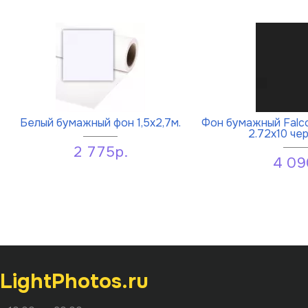
Белый бумажный фон 1,5х2,7м.
Фон бумажный Falc
2.72x10 че
2 775р.
4 09
LightPhotos.ru