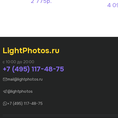
2 775р.
4 0
LightPhotos.ru
с 10:00 до 20:00
+7 (495) 117-48-75
mail@lightphotos.ru
@lightphotos
+7 (495) 117-48-75