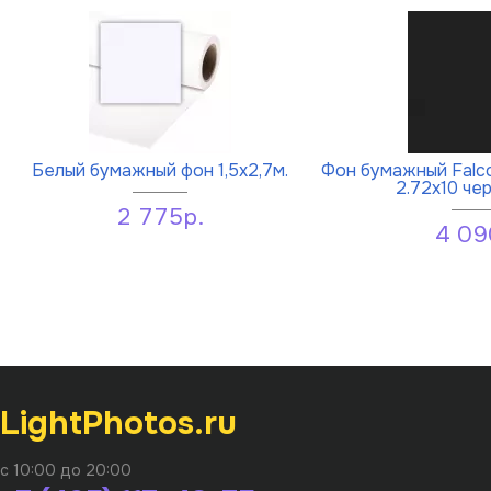
Белый бумажный фон 1,5х2,7м.
Фон бумажный Falc
2.72x10 че
2 775р.
4 09
LightPhotos.ru
с 10:00 до 20:00