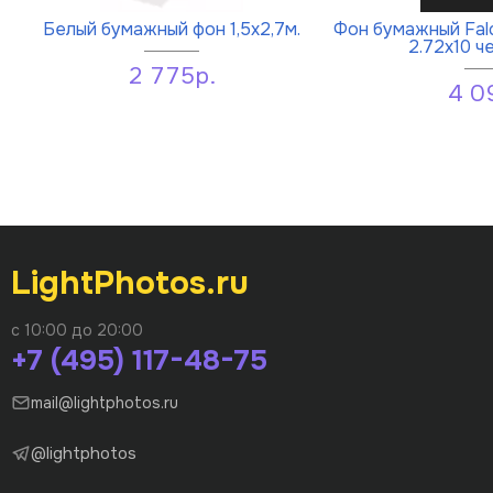
Белый бумажный фон 1,5х2,7м.
Фон бумажный Fal
2.72x10 ч
2 775р.
4 0
LightPhotos.ru
с 10:00 до 20:00
+7 (495) 117-48-75
mail@lightphotos.ru
@lightphotos