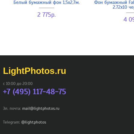
Белый бумажный фон 1,5х2,7м.
Фон бумажный Fal
2.72x10 ч
2 775р.
4 0
LightPhotos.ru
с 10:00 до 20:00
+7 (495) 117-48-75
Эл. почта:
mail@lightphotos.ru
Telegram:
@lightphotos