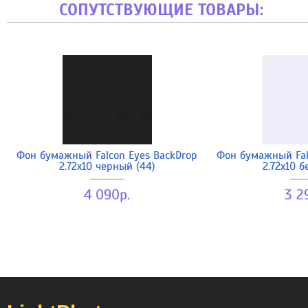
СОПУТСТВУЮЩИЕ ТОВАРЫ:
Фон бумажный Falcon Eyes BackDrop
Фон бумажный Fal
2.72x10 черный (44)
2.72x10 б
4 090р.
3 2