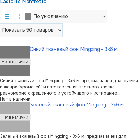
Lastolite
Manfrotto
Синий тканевый фон Mingxing - 3x6 м.
Синий тканевый фон Mingxing - 3x6 м. предназначен для съемки
в жанре "хромакей" и изготовлен из плотного хлопка,
равномерно окрашенного и устойчивого к истиранию.
Нет в наличии
Бесшовное полотно размером 3 x 6 м. просрочено по краям;
Зеленый тканевый фон Mingxing - 3x6 м.
предусмотрен карман для монтажа на держатель. В комплект
входит чехол для пер …
Зеленый тканевый фон Mingxing - 3x6 м. предназначен для