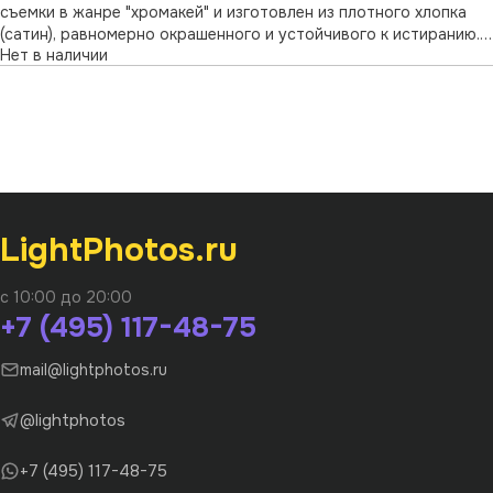
съемки в жанре "хромакей" и изготовлен из плотного хлопка
(сатин), равномерно окрашенного и устойчивого к истиранию.
Нет в наличии
Бесшовное полотно размером 3 x 6 м. просрочено по краям;
предусмотрен карман для монтажа на держатель. В комплект
входит чех …
LightPhotos.ru
с 10:00 до 20:00
+7 (495) 117-48-75
mail@lightphotos.ru
@lightphotos
+7 (495) 117-48-75