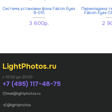
Система установки фона Falcon Eyes
Перекладина т
В-010
Falcon Eyes C
3 600р.
2 9
LightPhotos.ru
с 10:00 до 20:00
+7 (495) 117-48-75
mail@lightphotos.ru
@lightphotos