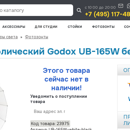
с 10:00 до 20:00
 каталогу
+7 (495) 117-4
АКСЕССУАРЫ
ДЛЯ СТУДИИ
СТОЙКИ
ФОТОЗОНТЫ
СО
ры света
»
Фотозонты
олический Godox UB-165W б
Этого товара
О
сейчас нет в
наличии!
Уведомить о поступлении
товара
Отправить
П
Л
Код товара: 23975
Артикул: UB-165W-white-black