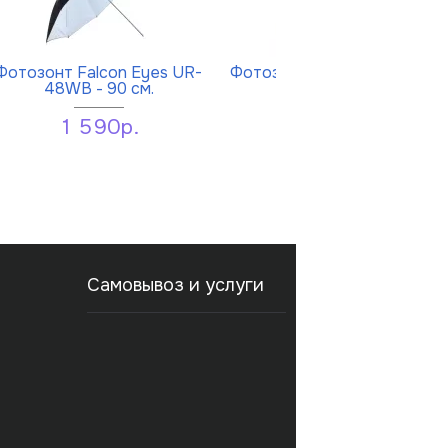
Фотозонт Falcon Eyes UR-
Фотозонт Falcon Eyes UR-
48WB - 90 см.
32T 70 см.
1 590р.
680р.
Самовывоз и услуги