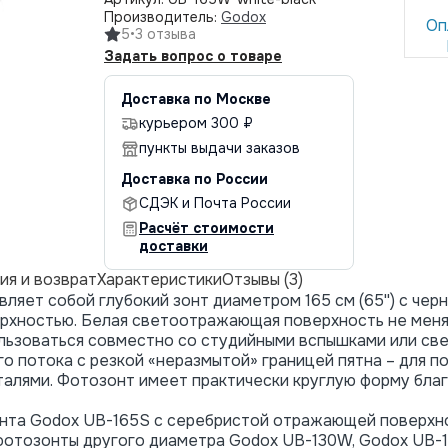
Производитель:
Godox
Оп
5
•
3 отзыва
Задать вопрос о товаре
Доставка по Москве
курьером 300 ₽
пункты выдачи заказов
Доставка по России
СДЭК и Почта России
Расчёт стоимости
доставки
ия и возврат
Характеристики
Отзывы (3)
яет собой глубокий зонт диаметром 165 см (65'') с чер
рхностью. Белая светоотражающая поверхность не мен
ользоваться совместно со студийными вспышками или с
о потока с резкой «неразмытой» границей пятна – для 
алями. Фотозонт имеет практически круглую форму благ
нта Godox UB-165S с серебристой отражающей поверхн
отозонты другого диаметра Godox UB-130W, Godox UB-1