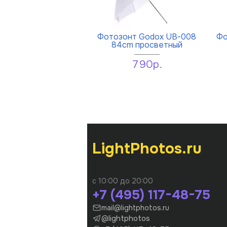
Фотозонт Godox UB-008
Фо
84cm просветный
790р.
LightPhotos.ru
с 10:00 до 20:00
+7 (495) 117-48-75
mail@lightphotos.ru
@lightphotos