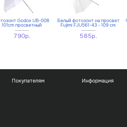
тозонт Godox UB-008
Белый фотозонт на просвет
101cm просветный
Fujimi FJU561-43 - 109 см.
790р.
585р.
Покупателям
Информация