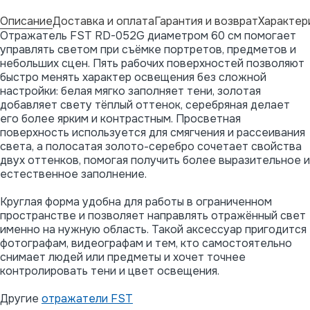
Описание
Доставка и оплата
Гарантия и возврат
Характер
Отражатель FST RD-052G диаметром 60 см помогает
управлять светом при съёмке портретов, предметов и
небольших сцен. Пять рабочих поверхностей позволяют
быстро менять характер освещения без сложной
настройки: белая мягко заполняет тени, золотая
добавляет свету тёплый оттенок, серебряная делает
его более ярким и контрастным. Просветная
поверхность используется для смягчения и рассеивания
света, а полосатая золото-серебро сочетает свойства
двух оттенков, помогая получить более выразительное и
естественное заполнение.
Круглая форма удобна для работы в ограниченном
пространстве и позволяет направлять отражённый свет
именно на нужную область. Такой аксессуар пригодится
фотографам, видеографам и тем, кто самостоятельно
снимает людей или предметы и хочет точнее
контролировать тени и цвет освещения.
Другие
отражатели FST