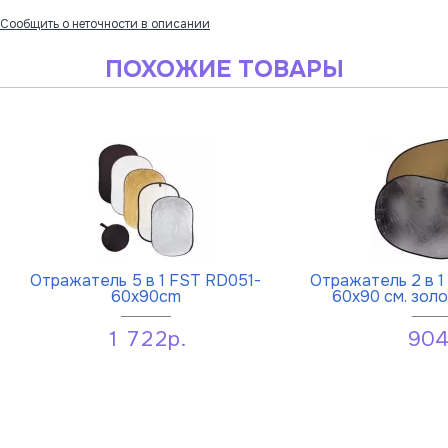
Сообщить о неточности в описании
ПОХОЖИЕ ТОВАРЫ
Отражатель 5 в 1 FST RD051-
Отражатель 2 в 
60х90cm
60х90 см. зол
1 722р.
904