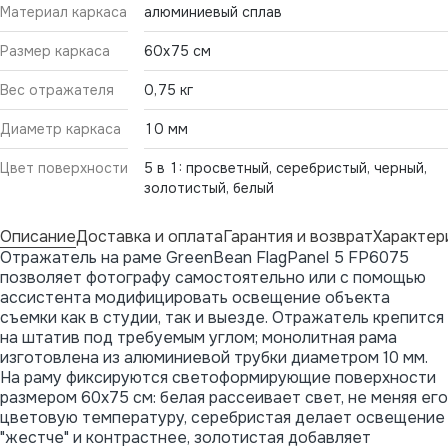
Материал каркаса
алюминиевый сплав
Размер каркаса
60х75 см
Вес отражателя
0,75 кг
Диаметр каркаса
10 мм
Цвет поверхности
5 в 1: просветный, серебристый, черный,
золотистый, белый
Описание
Доставка и оплата
Гарантия и возврат
Характер
Отражатель на раме GreenBean FlagPanel 5 FP6075
позволяет фотографу самостоятельно или с помощью
ассистента модифицировать освещение объекта
съемки как в студии, так и выезде. Отражатель крепится
на штатив под требуемым углом; монолитная рама
изготовлена из алюминиевой трубки диаметром 10 мм.
На раму фиксируются светоформирующие поверхности
размером 60х75 см: белая рассеивает свет, не меняя его
цветовую температуру, серебристая делает освещение
"жестче" и контрастнее, золотистая добавляет