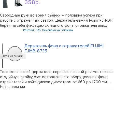
358р.
Свободные руки во время съёмки — половина успеха при
работе с отражённым светом. Держатель-зажим Fujimi FJ-RDH
берёт на себя фиксацию складного фона, отражателя или
карты серого на осветительной стойке, чтобы фотографу не
Рейтинг: 5/5. Основано на 1 отзывах
приходилось держать реквизит вручную или звать
В корзину
ассистента.Зажим рассчитан на л …
Держатель фона и отражателей FUJIMI
FJMB-8735
Телескопический держатель, переназначенный для монтажа на
студийную стойку светоотражающего оборудования: фона,
отражателей и лайт-дисков диаметром от 660 до 1700 мм.
Нет в наличии
Представленная профессиональна модель поддерживает
отражатели весом до 2 кг и обеспечивает регулировку длины
в диапазоне от 660 до …