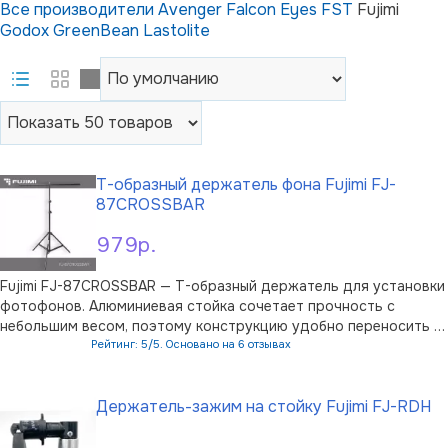
Все производители
Avenger
Falcon Eyes
FST
Fujimi
Godox
GreenBean
Lastolite
Т-образный держатель фона Fujimi FJ-
87CROSSBAR
979р.
Fujimi FJ-87CROSSBAR — Т-образный держатель для установки
фотофонов. Алюминиевая стойка сочетает прочность с
небольшим весом, поэтому конструкцию удобно переносить и
перевозить. Установка не требует сложных действий:
Рейтинг: 5/5. Основано на 6 отзывах
держатель быстро подготавливается к работе и надёжно
В корзину
фиксирует фон. Максимальная в …
Держатель-зажим на стойку Fujimi FJ-RDH