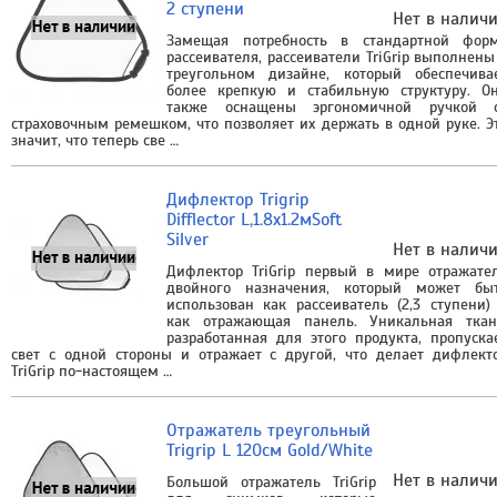
2 ступени
Нет в налич
Замещая потребность в стандартной фор
рассеивателя, рассеиватели TriGrip выполнены
треугольном дизайне, который обеспечива
более крепкую и стабильную структуру. О
также оснащены эргономичной ручкой 
страховочным ремешком, что позволяет их держать в одной руке. Э
значит, что теперь све …
Дифлектор Trigrip
Difflector L,1.8х1.2мSoft
Silver
Нет в налич
Дифлектор TriGrip первый в мире отражате
двойного назначения, который может бы
использован как рассеиватель (2,3 ступени)
как отражающая панель. Уникальная ткан
разработанная для этого продукта, пропуска
свет с одной стороны и отражает с другой, что делает дифлект
TriGrip по-настоящем …
Отражатель треугольный
Trigrip L 120см Gold/White
Нет в налич
Большой отражатель TriGrip