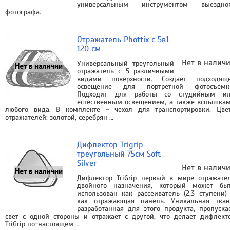
универсальным инструментом выездно
фотографа.
Отражатель Phottix с 5в1
120 cм
Нет в налич
Универсальный треугольный
отражатель с 5 различными
видами поверхности. Создает подходящ
освещение для портретной фотосъемк
Подходит для работы со студийным и
естественным освещением, а также вспышка
любого вида. В комплекте – чехол для транспортировки. Цве
отражателей: золотой, серебрян …
Дифлектор Trigrip
треугольный 75см Soft
Silver
Нет в налич
Дифлектор TriGrip первый в мире отражате
двойного назначения, который может бы
использован как рассеиватель (2,3 ступени)
как отражающая панель. Уникальная ткан
разработанная для этого продукта, пропуска
свет с одной стороны и отражает с другой, что делает дифлект
TriGrip по-настоящем …