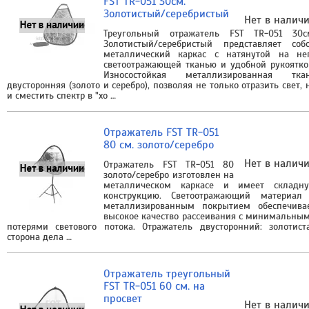
FST TR-051 30см.
Золотистый/серебристый
Нет в налич
Треугольный отражатель FST TR-051 30с
Золотистый/серебристый представляет соб
металлический каркас с натянутой на не
светоотражающей тканью и удобной рукоятко
Износостойкая металлизированная тка
двусторонняя (золото и серебро), позволяя не только отразить свет, 
и сместить спектр в "хо …
Отражатель FST TR-051
80 см. золото/серебро
Нет в налич
Отражатель FST TR-051 80
золото/серебро изготовлен на
металлическом каркасе и имеет складн
конструкцию. Светоотражающий материал
металлизированным покрытием обеспечива
высокое качество рассеивания с минимальны
потерями светового потока. Отражатель двусторонний: золотист
сторона дела …
Отражатель треугольный
FST TR-051 60 см. на
просвет
Нет в налич