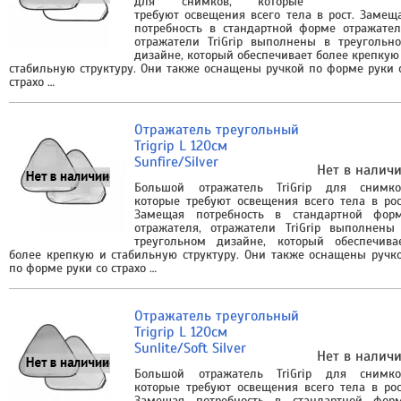
для снимков, которые
требуют освещения всего тела в рост. Замещ
потребность в стандартной форме отражател
отражатели TriGrip выполнены в треугольн
дизайне, который обеспечивает более крепкую
стабильную структуру. Они также оснащены ручкой по форме руки 
страхо …
Отражатель треугольный
Trigrip L 120см
Sunfire/Silver
Нет в налич
Большой отражатель TriGrip для снимко
которые требуют освещения всего тела в рос
Замещая потребность в стандартной фор
отражателя, отражатели TriGrip выполнены
треугольном дизайне, который обеспечива
более крепкую и стабильную структуру. Они также оснащены ручк
по форме руки со страхо …
Отражатель треугольный
Trigrip L 120см
Sunlite/Soft Silver
Нет в налич
Большой отражатель TriGrip для снимко
которые требуют освещения всего тела в рос
Замещая потребность в стандартной фор