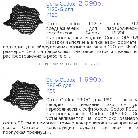
2 090р.
Соты Godox
В корзину
P120-G для
P120
Соты Godox P120-G для P12
предназначены для параболическ
софтбоксов Godox P120L 
быстроскладной модели Godox QR-P12
Насадка выполнена в тканевом формате
подходит для оборудования размером около 120 см. Ячей
размером 5×5 см направляют световой поток и сужают е
распространение: в работе о …
Рейтинг: 5/5. Основано на 4 отзывах
1 690р.
Соты Godox
В корзину
P90-G для
P90
Соты Godox P90-G для P90 — тканев
насадка с ячейками 5×5 см дл
параболических софтбоксов Godox P90L
быстроскладного Godox QR-P90. О
устанавливается на софтбокс размер
около 90 см и помогает точнее контролировать направлен
света. Сотовая конструкция сужает световой пото
пропуская преимущ …