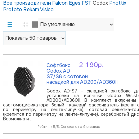
Все производители
Falcon Eyes
FST
Godox
Phottix
Profoto
Rekam
Visico
2 190р.
Софтбокс
В корзину
Godox AD-
S7/S8 с сотовой
насадкой для AD200/AD360II
Godox AD-S7 – складной октобокс д
установки на вспышки Godox Witst
AD200/AD360II. В комплект включены
светомодификатора: белый тканевый рассеиватель (крепит
по периметру на ленте-липучке), сотовая решетка-гр
(крепится по периметру на ленте-липучке), серебристый дис
Возможна и …
Рейтинг: 5/5. Основано на 9 отзывах