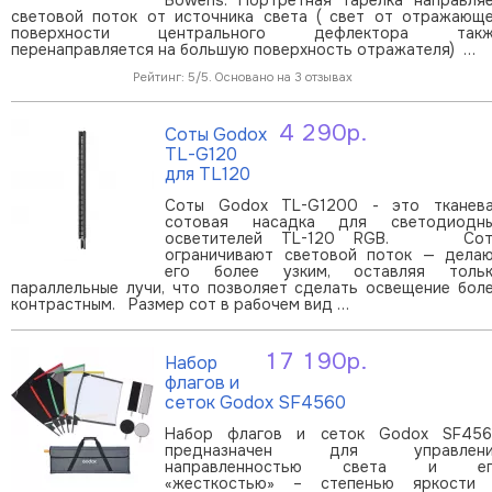
световой поток от источника света ( свет от отражающ
поверхности центрального дефлектора такж
перенаправляется на большую поверхность отражателя) …
Рейтинг: 5/5. Основано на 3 отзывах
4 290р.
Соты Godox
В корзину
TL-G120
для TL120
Соты Godox TL-G1200 - это тканев
сотовая насадка для светодиодн
осветителей TL-120 RGB. Сот
ограничивают световой поток — дела
его более узким, оставляя толь
параллельные лучи, что позволяет сделать освещение бол
контрастным. Размер сот в рабочем вид …
17 190р.
Набор
В корзину
флагов и
сеток Godox SF4560
Набор флагов и сеток Godox SF45
предназначен для управлени
направленностью света и ег
«жесткостью» – степенью яркости