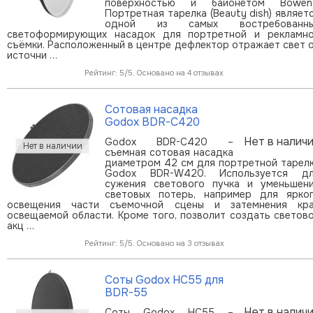
поверхностью и байонетом Bowen
Портретная тарелка (Beauty dish) являет
одной из самых востребованны
светоформирующих насадок для портретной и рекламн
съёмки. Расположенный в центре дефлектор отражает свет 
источни …
Рейтинг: 5/5. Основано на 4 отзывах
Сотовая насадка
Godox BDR-С420
Нет в налич
Godox BDR-C420 –
cъемная сотовая насадка
диаметром 42 см для портретной тарел
Godox BDR-W420. Используется д
сужения светового пучка и уменьшен
световых потерь, например для ярко
освещения части съемочной сцены и затемнения кр
освещаемой области. Кроме того, позволит создать светов
акц …
Рейтинг: 5/5. Основано на 3 отзывах
Соты Godox HC55 для
BDR-55
Нет в налич
Соты Godox HC55 –