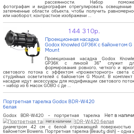
рассеянности. Набор поможе
фотографам и видеографам отрегулировать освещенные
затемненные области объекта, чтобы получить равномерно
или наоборот, контрастное изображени …
144 310р.
В корзину
Проекционная насадка
Godox Knowled GP36K с байонетом G
Mount
Проекционная насадка Godox Knowl
GP36K с линзой 36° служит дл
формирования ровного, четкого и ярко
светового потока с эффектом «прожекторного» света 
студийных осветителей с байонетом G Mount. В комплект
насадке идут аксессуары для модификации светового пото
– набор из 6 масок GOBO с де …
Портретная тарелка Godox BDR-W420
белая
Нет в налич
Godox BDR-W420 – портретная тарелка
диаметром 42 см с белой отражающей поверхностью
байонетом Bowens. Портретная тарелка (Beauty dish) – одна 