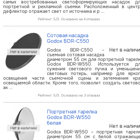
самых востребованных светоформирующих насадок д
портретной и рекламной съемки. Расположенный в цент
дефлектор отражает свет от источника и р …
Рейтинг: 5/5. Основано на 4 отзывах
Сотовая насадка
Godox BDR-C550
Нет в налич
Godox BDR-C550 –
cъемная сотовая насадка
диаметром 55 см для портретной тарел
Godox BDR-W550. Используется д
сужения светового пучка и уменьшен
световых потерь, например для ярко
освещения части съемочной сцены и затемнения кр
освещаемой области. Кроме того, позволит создать светов
ак …
Рейтинг: 5/5. Основано на 3 отзывах
Портретная тарелка
Godox BDR-W550
белая
Нет в налич
Godox BDR-W550 – портретная тарел
диаметром 55 см с белой отражающ