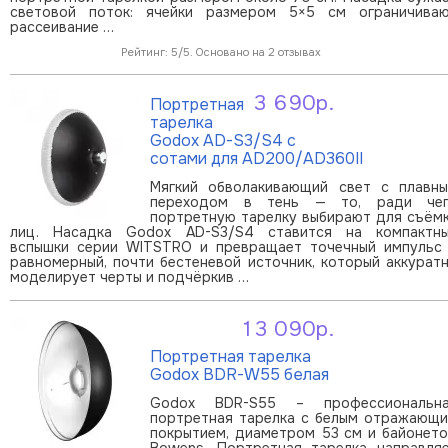
световой поток: ячейки размером 5×5 см ограничива
рассеивание …
Рейтинг: 5/5. Основано на 2 отзывах
3 690р.
Портретная
В корзину
тарелка
Godox AD-S3/S4 с
сотами для AD200/AD360II
Мягкий обволакивающий свет с плавн
переходом в тень — то, ради че
портретную тарелку выбирают для съём
лиц. Насадка Godox AD-S3/S4 ставится на компактн
вспышки серии WITSTRO и превращает точечный импульс
равномерный, почти бестеневой источник, который аккурат
моделирует черты и подчёркив …
13 090р.
В корзину
Портретная тарелка
Godox BDR-W55 белая
Godox BDR-S55 – профессиональн
портретная тарелка с белым отражающ
покрытием, диаметром 53 см и байонет
Bowens. Портретная тарелка направля