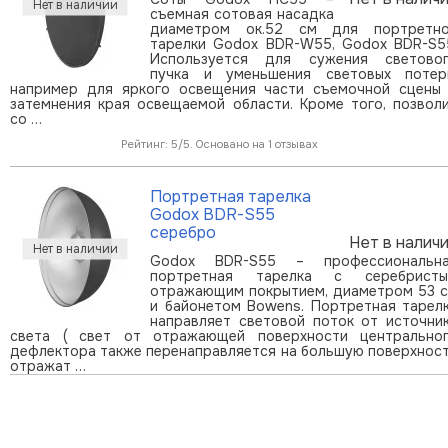
съемная сотовая насадка
диаметром ок.52 см для портретн
тарелки Godox BDR-W55, Godox BDR-S5
Используется для сужения светово
пучка и уменьшения световых потер
например для яркого освещения части съемочной сцены
затемнения края освещаемой области. Кроме того, позвол
со …
Рейтинг: 5/5. Основано на 1 отзывах
Портретная тарелка
Godox BDR-S55
серебро
Нет в налич
Godox BDR-S55 – профессиональн
портретная тарелка с серебрист
отражающим покрытием, диаметром 53 
и байонетом Bowens. Портретная тарел
направляет световой поток от источни
света ( свет от отражающей поверхности центрально
дефлектора также перенаправляется на большую поверхнос
отражат …