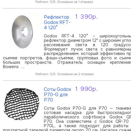
Рейтинг: 5/5. Основано на 1 отзывах
1 390р.
Рефлектор
В корзину
Godox RFT-
4 120°
Godox RFT-4 120° – широкоугольн
рефлектор диаметром 12" с широким угл
рассеивания света в 120 градусо
Формирует пучок света с равномерн
распределением, который эффективен п
съемке портретов, фэшн-съемке, групповых фото и съем
больших пространств. Отражатель оснащен креплени
Bowens …
Рейтинг: 5/5. Основано на 2 отзывах
1 990р.
Соты Godox
В корзину
P70-G для
P70
Соты Godox P70-G для P70 — тканев
сотовая насадка для быстроскладно
параболического софтбокса Godox Q
P70. Она совместима с Godox QR-70
P70L, а также подходит для работы
портретной тарелкой размером около 70 см. Насадка сужа