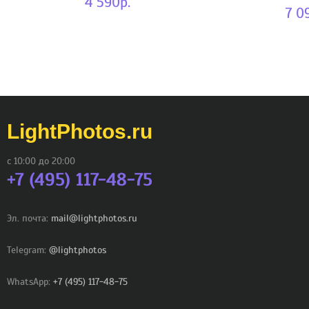
4 590р.
7 0
LightPhotos.ru
с 10:00 до 20:00
+7 (495) 117-48-75
Эл. почта:
mail@lightphotos.ru
Telegram:
@lightphotos
WhatsApp:
+7 (495) 117-48-75