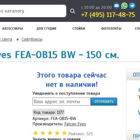
с 10:00 до 20:00
+7 (495) 117-48-75
 каталогу
АКСЕССУАРЫ
ДЛЯ СТУДИИ
СТОЙКИ
ФОТОЗОНТЫ
СО
 света
»
Софтбоксы
yes FEA-OB15 BW - 150 см.
Этого товара сейчас
ОП
нет в наличии!
Уведомить о поступлении товара
ОТПРАВИТЬ
Код товара: 1177
Артикул: FEA-OB15-BW
Производитель:
Falcon Eyes
Рейтинг: 5/5
ПР
Задать вопрос о товаре