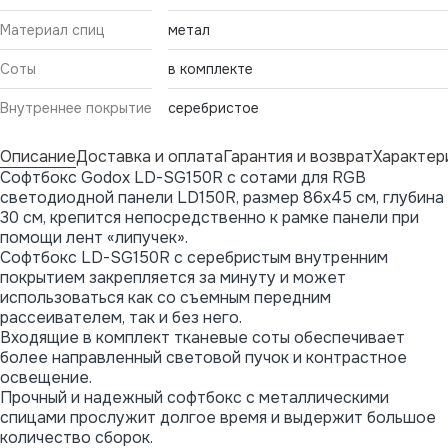
Материал спиц
метал
Соты
в комплекте
Внутреннее покрытие
серебристое
Описание
Доставка и оплата
Гарантия и возврат
Характер
Софтбокс Godox LD-SG150R с сотами для RGB
светодиодной панели LD150R, размер 86х45 см, глубина
30 см, крепится непосредственно к рамке панели при
помощи лент «липучек».
Софтбокс LD-SG150R с серебристым внутренним
покрытием закрепляется за минуту и может
использоваться как со съемным передним
рассеивателем, так и без него.
Входящие в комплект тканевые соты обеспечивает
более направленный световой пучок и контрастное
освещение.
Прочный и надежный софтбокс с металлическими
спицами прослужит долгое время и выдержит большое
количество сборок.