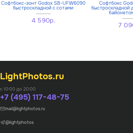
Софтбокс-зонт Godox SB-UFW6090
Софтбокс God
быстроскладной с сотами
быстроскладной 
байонето
4 590р.
7 09
LightPhotos.ru
с 10:00 до 20:00
+7 (495) 117-48-75
mail@lightphotos.ru
@lightphotos