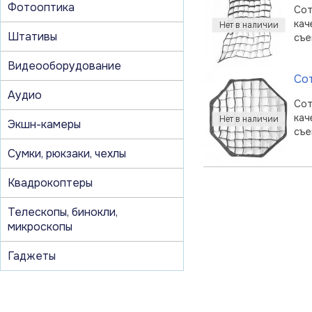
Фотооптика
Сот
кач
Штативы
съе
Видеооборудование
Сот
Аудио
Сот
кач
Экшн-камеры
съе
Сумки, рюкзаки, чехлы
Квадрокоптеры
Телескопы, бинокли,
микроскопы
Гаджеты