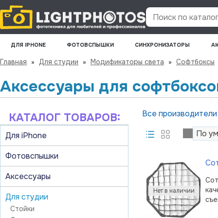
Поиск по каталогу
ДЛЯ IPHONE
ФОТОВСПЫШКИ
СИНХРОНИЗАТОРЫ
А
Главная
»
Для студии
»
Модификаторы света
»
Софтбоксы
Аксессуары для софтбоксо
Все производител
КАТАЛОГ ТОВАРОВ:
Для iPhone
Фотовспышки
Сот
Аксессуары
Сот
кач
Для студии
съе
Стойки