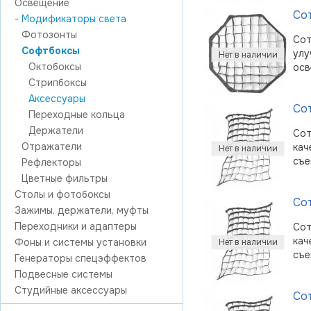
Освещение
Сот
- Модификаторы света
Фотозонты
Сот
Софтбоксы
улу
Октобоксы
осв
Стрипбоксы
Аксессуары
Сот
Переходные кольца
Держатели
Сот
Отражатели
кач
съе
Рефлекторы
Цветные фильтры
Столы и фотобоксы
Сот
Зажимы, держатели, муфты
Переходники и адаптеры
Сот
кач
Фоны и системы установки
съе
Генераторы спецэффектов
Подвесные системы
Студийные аксессуары
Сот