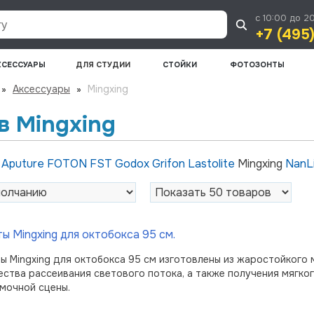
с 10:00 до 2
+7 (495
КСЕССУАРЫ
ДЛЯ СТУДИИ
СТОЙКИ
ФОТОЗОНТЫ
»
Аксессуары
»
Mingxing
в Mingxing
и
Aputure
FOTON
FST
Godox
Grifon
Lastolite
Mingxing
NanL
ы Mingxing для октобокса 95 см.
ы Mingxing для октобокса 95 см изготовлены из жаростойкого
ества рассеивания светового потока, а также получения мягко
мочной сцены.