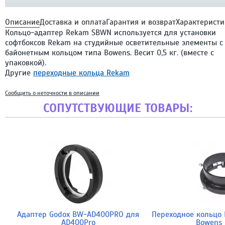
Описание
Доставка и оплата
Гарантия и возврат
Характеристи
Кольцо-адаптер Rekam SBWN используется для установки
софтбоксов Rekam на студийные осветительные элементы с
байонетным кольцом типа Bowens. Весит 0,5 кг. (вместе с
упаковкой).
Другие
переходные кольца Rekam
Сообщить о неточности в описании
СОПУТСТВУЮЩИЕ ТОВАРЫ:
Адаптер Godox BW-AD400PRO для
Переходное кольцо F
AD400Pro
Bowens 