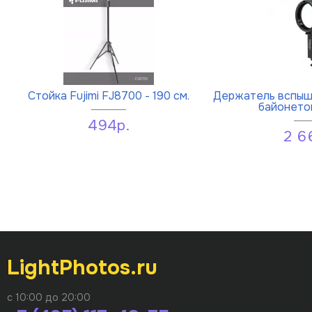
Стойка Fujimi FJ8700 - 190 см.
Держатель вспышк
байонето
494р.
2 6
LightPhotos.ru
с 10:00 до 20:00