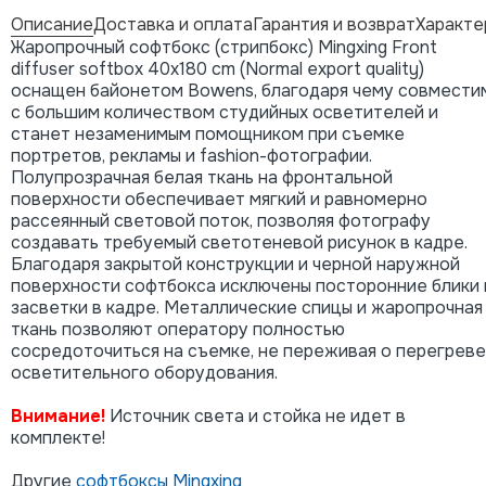
Описание
Доставка и оплата
Гарантия и возврат
Характе
Жаропрочный cофтбокс (стрипбокс) Mingxing Front
diffuser softbox 40x180 cm (Normal export quality)
оснащен байонетом Bowens, благодаря чему совмести
с большим количеством студийных осветителей и
станет незаменимым помощником при съемке
портретов, рекламы и fashion-фотографии.
Полупрозрачная белая ткань на фронтальной
поверхности обеспечивает мягкий и равномерно
рассеянный световой поток, позволяя фотографу
создавать требуемый светотеневой рисунок в кадре.
Благодаря закрытой конструкции и черной наружной
поверхности софтбокса исключены посторонние блики 
засветки в кадре. Металлические спицы и жаропрочная
ткань позволяют оператору полностью
сосредоточиться на съемке, не переживая о перегреве
осветительного оборудования.
Внимание!
Источник света и стойка не идет в
комплекте!
Другие
софтбоксы Mingxing