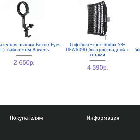
атель вспышки Falcon Eyes
Софтбокс-зонт Godox SB-
L с байонетом Bowens
UFW6090 быстроскладной с
бы
сотами
2 660р.
4 590р.
Покупателям
Информация