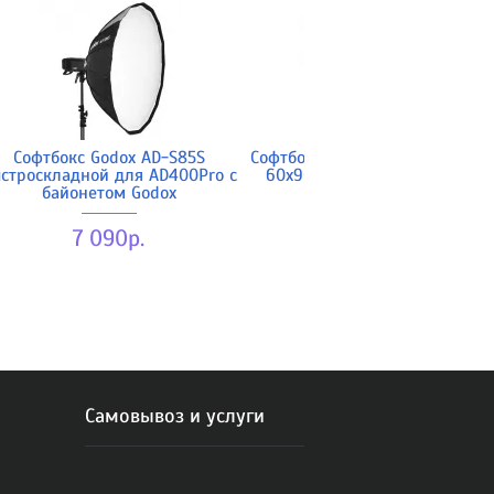
Софтбокс Godox AD-S85S
Софтбокс Falcon Eyes SSA-SBU
строскладной для AD400Pro с
60x90см. для вспышек SS
байонетом Godox
3 290р.
7 090р.
Самовывоз и услуги