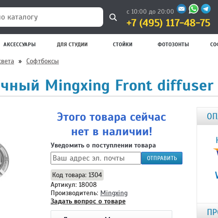
с 10:00 до 20:00
+7 (495) 117-48-75
 каталогу
АКСЕССУАРЫ
ДЛЯ СТУДИИ
СТОЙКИ
ФОТОЗОНТЫ
СО
вета
»
Софтбоксы
чный Mingxing Front diffuser
Этого товара сейчас
ОП
нет в наличии!
Уведомить о поступлении товара
ОТПРАВИТЬ
Код товара: 1304
Артикул: 18008
Производитель:
Mingxing
Задать вопрос о товаре
ПР