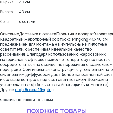
Ширина
40 см.
Высота
40 см.
Соты
с сотами
Описание
Доставка и оплата
Гарантия и возврат
Характер
Квадратный жаропрочный софтбокс Mingxing 40x40 см
предназначен для монтажа на импульсные и пилотные
осветители, обеспечивая идеальное качество
рассеивания. Благодаря использованию жаростойких
материалов, софтбокс позволяет оператору полностью
сосредоточиться на съемке, не переживая о возможном
перегреве. Оригинальная конструкция с утопленным на 5
см. внешним диффузором дает более направленный свет
и больший контроль над световым потоком. Возможна
установка на софтбокс сотовой насадки (в комплекте).
Другие
софтбоксы Mingxing
Сообщить о неточности в описании
ПОХОЖИЕ ТОВАРЫ