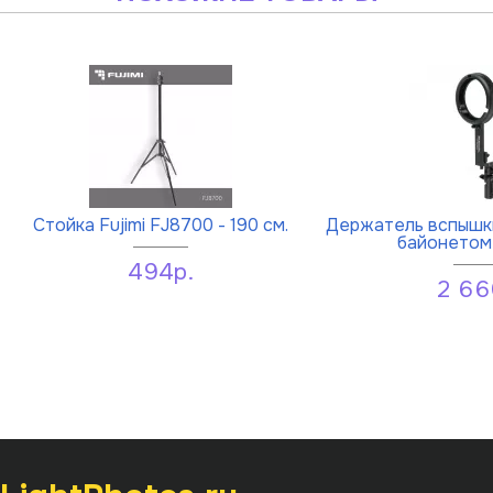
Стойка Fujimi FJ8700 - 190 см.
Держатель вспышки
байонетом
494р.
2 66