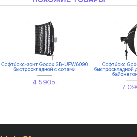
Софтбокс-зонт Godox SB-UFW6090
Софтбокс God
быстроскладной с сотами
быстроскладной 
байонето
4 590р.
7 09