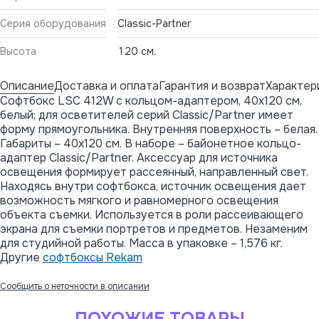
Серия оборудования
Classic-Partner
Высота
120 см.
Описание
Доставка и оплата
Гарантия и возврат
Характер
Софтбокс LSC 412W с кольцом-адаптером, 40х120 см,
белый; для осветителей серий Classic/Partner имеет
форму прямоугольника. Внутренняя поверхность – белая.
Габариты – 40х120 см. В наборе – байонетное кольцо-
адаптер Classic/Partner. Аксессуар для источника
освещения формирует рассеянный, направленный свет.
Находясь внутри софтбокса, источник освещения дает
возможность мягкого и равномерного освещения
объекта съемки. Используется в роли рассеивающего
экрана для съемки портретов и предметов. Незаменим
для студийной работы. Масса в упаковке – 1,576 кг.
Другие
софтбоксы Rekam
Сообщить о неточности в описании
ПОХОЖИЕ ТОВАРЫ