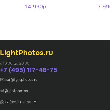
14 990р.
7 99
LightPhotos.ru
с 10:00 до 20:00
+7 (495) 117-48-75
mail@lightphotos.ru
@lightphotos
+7 (495) 117-48-75