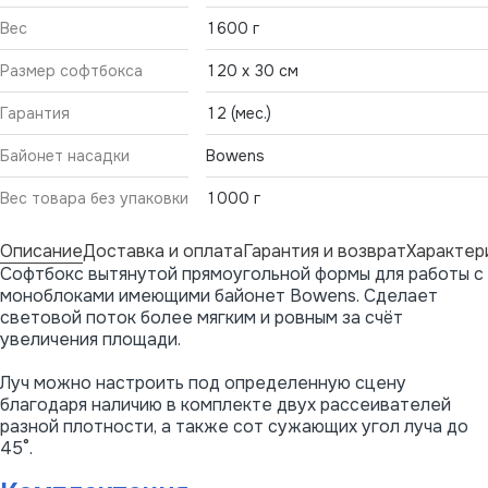
Вес
1600 г
Размер софтбокса
120 x 30 см
Гарантия
12 (мес.)
Байонет насадки
Bowens
Вес товара без упаковки
1000 г
Описание
Доставка и оплата
Гарантия и возврат
Характер
Софтбокс вытянутой прямоугольной формы для работы с
моноблоками имеющими байонет Bowens. Сделает
световой поток более мягким и ровным за счёт
увеличения площади.
Луч можно настроить под определенную сцену
благодаря наличию в комплекте двух рассеивателей
разной плотности, а также сот сужающих угол луча до
45°.