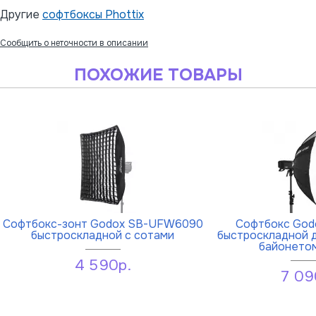
Другие
софтбоксы Phottix
Сообщить о неточности в описании
ПОХОЖИЕ ТОВАРЫ
Софтбокс-зонт Godox SB-UFW6090
Софтбокс God
быстроскладной с сотами
быстроскладной 
байонето
4 590р.
7 09