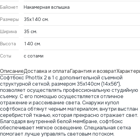
Байонет
Накамерная вспышка
Размеры
35x140 см.
Ширина
35 см.
Высота
140 см.
Соты
с сотами
Описание
Доставка и оплата
Гарантия и возврат
Характер
Софтбокс Phottix 2 в 1 c дополнительной съемной
структурной сеткой, размером 35х140см (14x56"),
позволяет осуществлять профессиональную студийную
съемку. С его помощью осуществляется отличное
отражение и рассеивание света. Снаружи купол
софтбокса обтянут черным материалом, внутри выстлан
серебристой тканью, которая прекрасно отражает свет.
Благодаря внутренней белой мембране, софтбокс
обеспечивает мягкое освещение. Специальная сетка
помогает лучше управлять световым потоком.