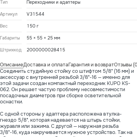
Тип
Переходники и адаптеры
Артикул
V31544
Вес
150 г
Габариты
55 × 55 × 25 мм
Штрихкод
2000000028415
Описание
Доставка и оплата
Гарантия и возврат
Отзывы (0
Соединить студийную стойку со штифтом 5/8" (16 мм) и
аксессуар с внутренней резьбой 3/8"-16 — именно для
этой задачи создан компактный переходник KUPO KS-
062. Он решает частую проблему несовместимости
посадочных диаметров при сборке осветительной
оснастки.
С одной стороны у адаптера расположена втулка-
гнездо 5/8", которая надевается на штырь стойки,
журавля или зажима. С другой — наружная резьба
3/8"-16, куда накручивается нужное устройство. Так на