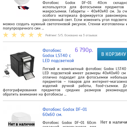
Фотобокс Godox DF-01 40cm складн
используется для фотосъемки предметов
макросъемки. Габариты – 40х40х40 см. За сч
особого материала формируется равномерн
рассеянный свет. Если изменить угол подсветк
можно создать нужный светотеневой рисунок. Стенки изготовлены 
полупрозрачного син …
Рейтинг: 5/5. Основано на 3 отзывах
6 790р.
Фотобокс
В КОРЗИНУ
Godox LST40 с
LED подсветкой
Легкий и компактный фотобокс Godox LST40
LED подсветкой имеет размеры 40x40x40 см
отлично подходит для фотосъемки небольш
предметов – товаров для интернет-магазино
изделий ручной работы, food-съемки. Д
фотографирования предметов средних размеров рекоменду
обратить внимание на фотобоксы …
Фотобокс Godox DF-01
60x60 см.
Нет в налич
Фотобокс Godox DF-01 60cm
складной используется для