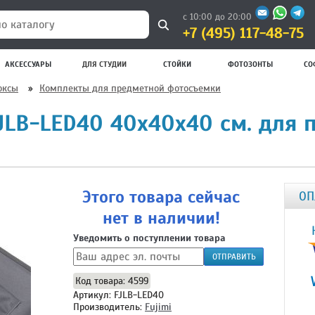
с 10:00 до 20:00
+7 (495) 117-48-75
 каталогу
АКСЕССУАРЫ
ДЛЯ СТУДИИ
СТОЙКИ
ФОТОЗОНТЫ
СО
оксы
»
Комплекты для предметной фотосъемки
FJLB-LED40 40x40x40 см. для
Этого товара сейчас
ОП
нет в наличии!
Уведомить о поступлении товара
ОТПРАВИТЬ
Код товара: 4599
Артикул: FJLB-LED40
Производитель:
Fujimi