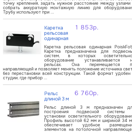
точку крепления, задать нужное расстояние между узлами
собрать аккуратную монтажную линию для оборудовани
Трубу используют при …
1 853р.
Каретка
В корзину
рельсовая
одинарная
Каретка рельсовая одинарная PoiskFo
Каретка предназначена для подвесн
систем, в которых осветительн
оборудование устанавливается 
рельсах. Она перемещается п
направляющей и позволяет менять положение источника све
без перестановки всей конструкции. Такой формат удобен
студии, где прибор …
6 760р.
Рельс
В корзину
длиной 3 м
Рельс длиной 3 м предназначен д
построения подвесной системы 
установки осветительного оборудовани
Профиль высотой 62 мм и шириной 34 
обеспечивает удобное размещен
элементов на потолочной направляюще