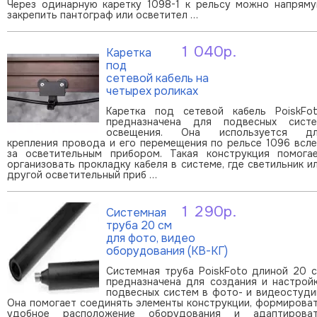
Через одинарную каретку 1098-1 к рельсу можно напрям
закрепить пантограф или осветител …
1 040р.
Каретка
В корзину
под
сетевой кабель на
четырех роликах
Каретка под сетевой кабель PoiskFo
предназначена для подвесных сист
освещения. Она используется д
крепления провода и его перемещения по рельсе 1096 всл
за осветительным прибором. Такая конструкция помога
организовать прокладку кабеля в системе, где светильник и
другой осветительный приб …
1 290р.
Системная
В корзину
труба 20 см
для фото, видео
оборудования (КВ-КГ)
Системная труба PoiskFoto длиной 20 
предназначена для создания и настрой
подвесных систем в фото- и видеостуди
Она помогает соединять элементы конструкции, формирова
удобное расположение оборудования и адаптирова