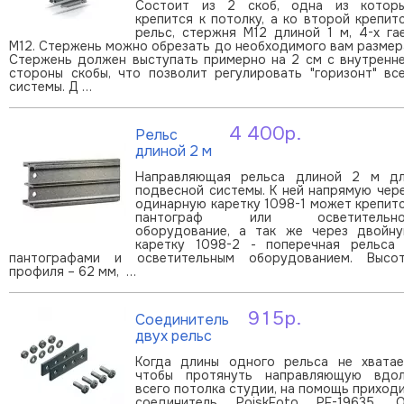
Состоит из 2 скоб, одна из котор
крепится к потолку, а ко второй крепит
рельс, стержня M12 длиной 1 м, 4-х га
М12. Стержень можно обрезать до необходимого вам размер
Стержень должен выступать примерно на 2 см с внутренн
стороны скобы, что позволит регулировать "горизонт" вс
системы. Д …
4 400р.
Рельс
В корзину
длиной 2 м
Направляющая рельса длиной 2 м д
подвесной системы. К ней напрямую чер
одинарную каретку 1098-1 может крепит
пантограф или осветительно
оборудование, а так же через двойн
каретку 1098-2 - поперечная рельса
пантографами и осветительным оборудованием. Высо
профиля – 62 мм, …
915р.
Соединитель
В корзину
двух рельс
Когда длины одного рельса не хватае
чтобы протянуть направляющую вдо
всего потолка студии, на помощь приход
соединитель PoiskFoto PF-19635. 