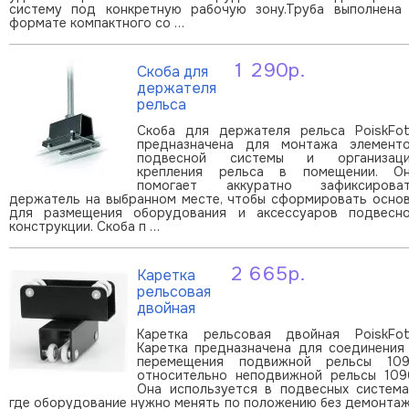
систему под конкретную рабочую зону.Труба выполнена
формате компактного со …
1 290р.
Скоба для
В корзину
держателя
рельса
Скоба для держателя рельса PoiskFo
предназначена для монтажа элемент
подвесной системы и организац
крепления рельса в помещении. О
помогает аккуратно зафиксирова
держатель на выбранном месте, чтобы сформировать осно
для размещения оборудования и аксессуаров подвесн
конструкции. Скоба п …
2 665р.
Каретка
В корзину
рельсовая
двойная
Каретка рельсовая двойная PoiskFo
Каретка предназначена для соединения
перемещения подвижной рельсы 10
относительно неподвижной рельсы 109
Она используется в подвесных система
где оборудование нужно менять по положению без демонта