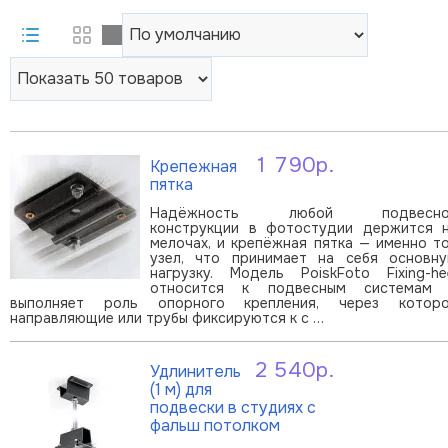
1 790р.
Крепежная
В корзину
пятка
Надёжность любой подвесно
конструкции в фотостудии держится 
мелочах, и крепёжная пятка — именно т
узел, что принимает на себя основн
нагрузку. Модель PoiskFoto Fixing-he
относится к подвесным системам
выполняет роль опорного крепления, через котор
направляющие или трубы фиксируются к с …
2 540р.
Удлинитель
В корзину
(1 м) для
подвески в студиях с
фальш потолком