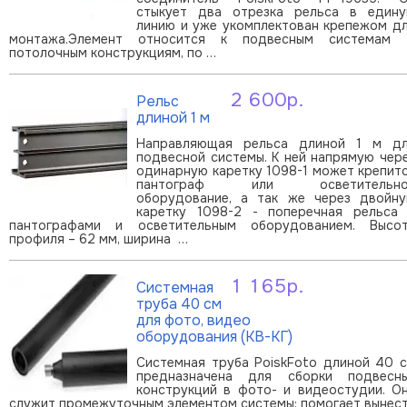
стыкует два отрезка рельса в един
линию и уже укомплектован крепежом д
монтажа.Элемент относится к подвесным системам
потолочным конструкциям, по …
2 600р.
Рельс
В корзину
длиной 1 м
Направляющая рельса длиной 1 м д
подвесной системы. К ней напрямую чер
одинарную каретку 1098-1 может крепит
пантограф или осветительно
оборудование, а так же через двойн
каретку 1098-2 - поперечная рельса
пантографами и осветительным оборудованием. Высо
профиля – 62 мм, ширина …
1 165р.
Системная
В корзину
труба 40 см
для фото, видео
оборудования (КВ-КГ)
Системная труба PoiskFoto длиной 40 
предназначена для сборки подвесн
конструкций в фото- и видеостудии. О
служит промежуточным элементом системы: помогает вынес