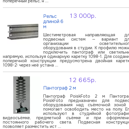
поперечный рельс, н …
13 000р.
Рельс
В корзину
длиной 6
м
Шестиметровая направляющая дл
подвесных систем — вариант дл
организации осветительног
оборудования в студии. К профилю мож
подключить пантограф или светильн
напрямую, используя одинарную каретку 1098-1. Для создан
поперечной конструкции предусмотрена двойная карет
1098-2: через неё устана …
12 665р.
В корзину
Пантограф 2 м
Пантограф PoiskFoto 2 м Пантогр
PoiskFoto предназначен для подве
оборудования над съёмочной зоной
помогает освободить место на полу. Е
используют в студийной фотографи
видеосъёмке, предметной съёмке и при оформлен
постоянного рабочего света. Подвесная конструкц
позволяет разместить ист …