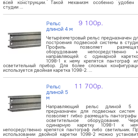
всей конструкции. Такой механизм особенно удобен
студии …
9 100р.
Рельс
В корзину
длиной 4 м
Четырёхметровый рельс предназначен д
построения подвесной системы в студи
Профиль позволяет размещат
оборудование непосредственно 
направляющей: с одинарной каретк
1098-1 к нему крепятся пантограф и
осветительный прибор. Для более сложных конфигурац
используется двойная каретка 1098-2. …
11 700р.
Рельс
В корзину
длиной 5
м
Направляющий рельс длиной 5 
предназначен для подвесных систем
позволяет гибко размещать пантографы
осветительное оборудование. Чер
одинарную каретку 1098-1 к не
непосредственно крепятся пантограф либо светильник. П
использовании двойной каретки 1098-2 можно установи