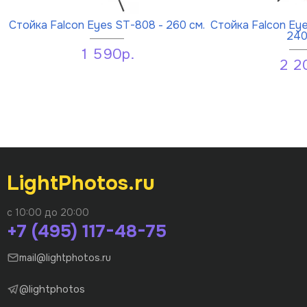
Стойка Falcon Eyes ST-808 - 260 см.
Стойка Falcon Ey
240
1 590р.
2 2
LightPhotos.ru
с 10:00 до 20:00
+7 (495) 117-48-75
mail@lightphotos.ru
@lightphotos