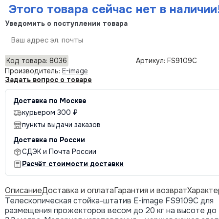
Этого товара сейчас нет в наличии
Уведомить о поступлении товара
Отправить
Код товара: 8036
Артикул: FS9109C
Производитель:
E-image
Задать вопрос о товаре
Доставка по Москве
курьером 300 ₽
пункты выдачи заказов
Доставка по России
СДЭК и Почта России
Расчёт стоимости доставки
Описание
Доставка и оплата
Гарантия и возврат
Характе
Телескопическая стойка-штатив E-image FS9109C для
размещения прожекторов весом до 20 кг на высоте до