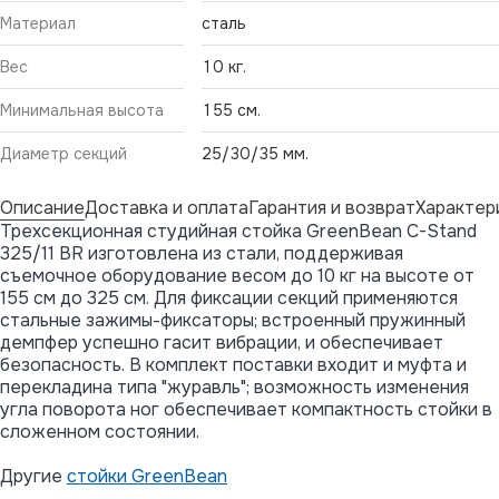
Материал
сталь
Вес
10 кг.
Минимальная высота
155 см.
Диаметр секций
25/30/35 мм.
Описание
Доставка и оплата
Гарантия и возврат
Характер
Трехсекционная студийная стойка GreenBean C-Stand
325/11 BR изготовлена из стали, поддерживая
съемочное оборудование весом до 10 кг на высоте от
155 см до 325 см. Для фиксации секций применяются
стальные зажимы-фиксаторы; встроенный пружинный
демпфер успешно гасит вибрации, и обеспечивает
безопасность. В комплект поставки входит и муфта и
перекладина типа "журавль"; возможность изменения
угла поворота ног обеспечивает компактность стойки в
сложенном состоянии.
Другие
стойки GreenBean