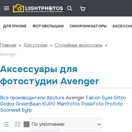
ДЛЯ IPHONE
ФОТОВСПЫШКИ
СИНХРОНИЗАТОРЫ
АКСЕССУ
Главная
»
Для студии
»
Студийные аксессуары
»
Avenger
Аксессуары для
фотостудии Avenger
Все производители
Aputure
Avenger
Falcon Eyes
Gitzo
Godox
GreenBean
KUPO
Manfrotto
PoiskFoto
Profoto
Soonwell
Syrp