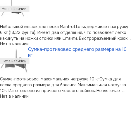
Небольшой мешок для песка Manfrotto выдерживает нагрузку
6 кг (13,22 фунта). Имеет два отделения, что позволяет легко
накинуть на ножки стойки или штанги. Быстроразъемный крюк с
Нет в наличии
одной стороны и D-образное кольцо с другой для
Сумка-противовес среднего размера на 10
подвешивания на стойку стрелы или на другой стандартный
кг
крюк. Удобная ручк …
Сумка-противовес, максимальная нагрузка 10 кгСумка для
песка среднего размера для баланса Максимальная нагрузка
10кгИзготовлено из прочного черного нейлонаНе включает
Нет в наличии
наполнитель (песок)Идеально для поворота световых стоек