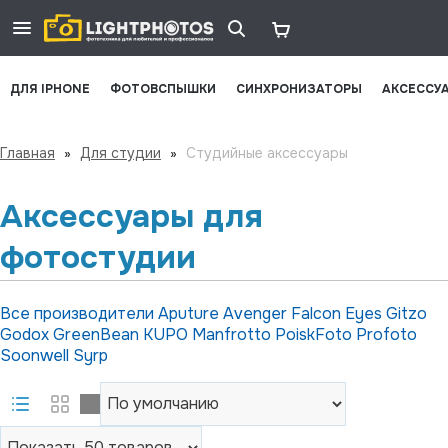
ДЛЯ IPHONE
ФОТОВСПЫШКИ
СИНХРОНИЗАТОРЫ
АКСЕССУ
Главная
»
Для студии
»
Студийные аксессуары
Аксессуары для
фотостудии
Все производители
Aputure
Avenger
Falcon Eyes
Gitzo
Godox
GreenBean
KUPO
Manfrotto
PoiskFoto
Profoto
Soonwell
Syrp