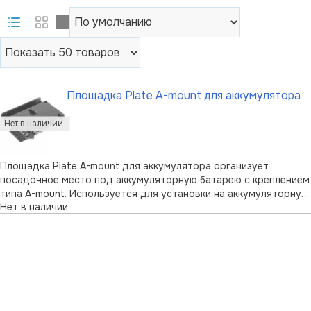
Площадка Plate A-mount для аккумулятора
Площадка Plate A-mount для аккумулятора организует
посадочное место под аккумуляторную батарею с креплением
типа A-mount. Используется для установки на аккумуляторную
Нет в наличии
площадку рига. Через порт на торцевой части можно
передавать питание на осветительный элемент, монитор и т. д.
(шнур для соединения в …