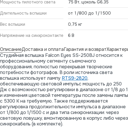
Мощность пилотного света
75 Вт, цоколь G6,35
Длительность вспышки
от 1/800 до 1/1500
Вес вспышки
0,75 кг
Напряжение на синхроконтакте
6 В
Описание
Доставка и оплата
Гарантия и возврат
Характер
Студийная вспышка Falcon Eyes SS-250BJ относится к
профессиональному сегменту съемочного
оборудования, полностью перекрывая творческие
потребности фотографов. В роли источника света
вспышка использует лампу
RTS9-2820
,
обеспечивающую световой импульс мощность до 250
Дж с возможностью регулировки в диапазоне от 1/8 до 1
и изменения цветовой температуры после замены лампы
с 5300 К на требуемую. Также поддерживается
регулировка продолжительности импульса в диапазоне
от 1/800 до 1/1500 с и два типа синхронизации: через
световую ловушку, вмонтированную в корпус либо через
синхрокабель (в комплекте).