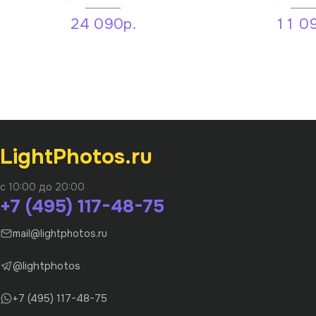
24 090р.
11 0
LightPhotos.ru
с 10:00 до 20:00
+7 (495) 117-48-75
mail@lightphotos.ru
@lightphotos
+7 (495) 117-48-75