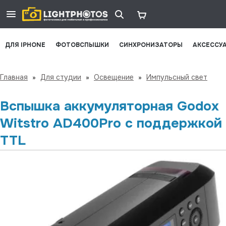
ДЛЯ IPHONE
ФОТОВСПЫШКИ
СИНХРОНИЗАТОРЫ
АКСЕССУ
Главная
»
Для студии
»
Освещение
»
Импульсный свет
Вспышка аккумуляторная Godox
Witstro AD400Pro с поддержкой
TTL