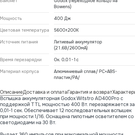
Байонет
Godox (переходное кольцо на
Bowens)
Мощность
400 Дж
Цветовая температура
5600±200К
Источник питания
Литиевый аккумулятор
(21,6В/2600мА)
Время перезарядки
Ок. 0,01-1с
Материал корпуса
Алюминиевый сплав/ PC+ABS-
пластик/PA/
Описание
Доставка и оплата
Гарантия и возврат
Характер
Вспышка аккумуляторная Godox Witstro AD400Pro с
поддержкой TTL мощностью 400 Вт. перезаряжается за
0,01-1 сек. Обеспечивает 12 последовательных вспышек
при мощности 1/16. Оснащена пилотным осветителем со
светодиодами на 30 Вт.
Выдает 360 импульсов при максимальной мощности.