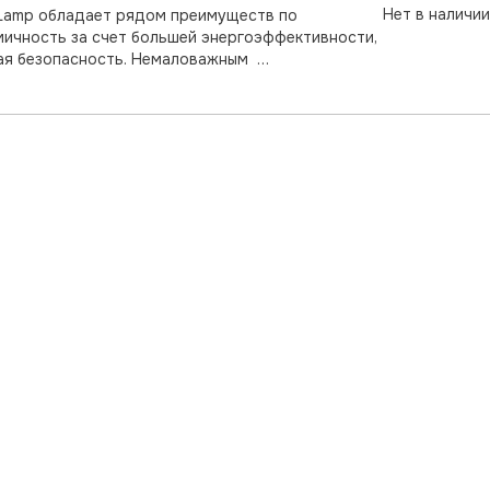
Нет в наличии
g Lamp обладает рядом преимуществ по
мичность за счет большей энергоэффективности,
компактность, меньший нагрев при работе, и, как следствие большая безопасность. Немаловажным …