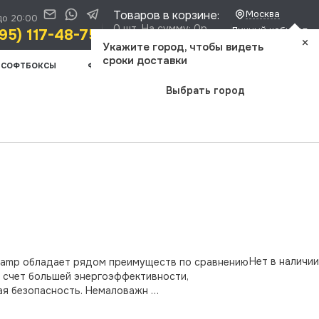
Товаров в корзине:
Москва
до 20:00
0 шт. На сумму: 0р.
Личный кабинет
95) 117-48-75
×
Доставка и оплата
Укажите город, чтобы видеть
сроки доставки
СОФТБОКСЫ
ФОТООПТИКА
ШТАТИВЫ
ВИДЕОСВЕТ
Выбрать город
Нет в наличии
 Lamp обладает рядом преимуществ по сравнению
а счет большей энергоэффективности,
компактность, меньший нагрев при работе, и, как следствие большая безопасность. Немаловажн …