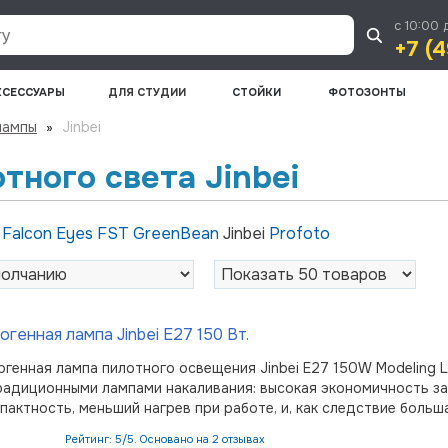
с 10:00 
+7 (4
КСЕССУАРЫ
ДЛЯ СТУДИИ
СТОЙКИ
ФОТОЗОНТЫ
лампы
»
Jinbei
тного света Jinbei
и
Falcon Eyes
FST
GreenBean
Jinbei
Profoto
огенная лампа Jinbei E27 150 Вт.
огенная лампа пилотного освещения Jinbei E27 150W Modeling
радиционными лампами накаливания: высокая экономичность з
Рейтинг: 5/5. Основано на 2 отзывах