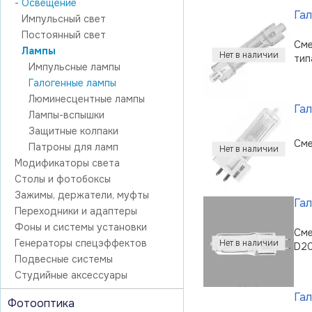
- Освещение
Гал
Импульсный свет
Постоянный свет
Сме
Лампы
тип
Импульсные лампы
Галогенные лампы
Люминесцентные лампы
Гал
Лампы-вспышки
Защитные колпаки
Сме
Патроны для ламп
Модификаторы света
Столы и фотобоксы
Зажимы, держатели, муфты
Гал
Переходники и адаптеры
Фоны и системы установки
Сме
Генераторы спецэффектов
D2
Подвесные системы
Студийные аксессуары
Гал
Фотооптика