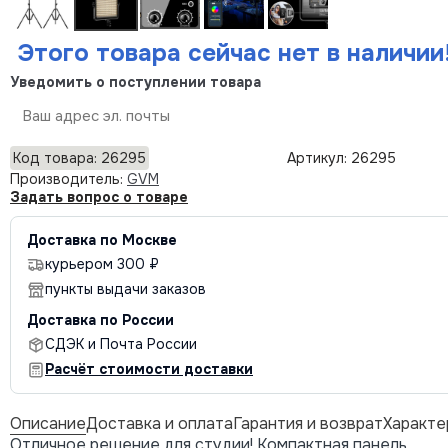
Этого товара сейчас нет в наличии
Уведомить о поступлении товара
Отправить
Код товара: 26295
Артикул: 26295
Производитель:
GVM
Задать вопрос о товаре
Доставка по Москве
курьером 300 ₽
пункты выдачи заказов
Доставка по России
СДЭК и Почта России
Расчёт стоимости доставки
Описание
Доставка и оплата
Гарантия и возврат
Характе
Отличное решение для студии! Компактная панель