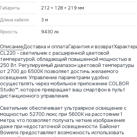
Габариты
212 × 128 × 219 мм
Длина кабеля
3 м
Яркость
9430 лк
Описание
Доставка и оплата
Гарантия и возврат
Характер
CL220 - светильник с расширенной цветовой
температурой, обладающий повышенной мощностью в
250 Вт. Регулируемый диапазон цветовой температуры
от 2700 до 6500K позволяет достичь желаемого
освещения. Управление параметрами удобно
осуществлять через мобильное приложение COLBOR
Studio™, которое превращает ваш смартфон в пульт
дистанционного управления.
Светильник обеспечивает ультраяркое освещение с
мощностью 52700 люкс при 5600K на расстоянии 1
метра, что позволяет получать четкие изображения
даже при недостаточной освещенности. Байонет
Bowens предоставляет возможность использовать