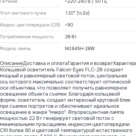
Питание
~220-240 В / 50 Гц
Угол светового пучка
120° (½ Ео)
Индекс цветопередачи (CRI)
>90
Потребляемая мощность
28 Вт
Модель лампы
NG945H-28W
Описание
Доставка и оплата
Гарантия и возврат
Характер
Кольцевой осветитель Falcon Eyes FLC-28 создает
мощный и равномерный световой поток, центральная
ось которого максимально соответствует оптической
оси объектива, что позволяет получить равномерное
освещение объекта съемки. Благодаря кольцевой
форме, осветитель создает интересный круговой блик
при съемке портретов и обеспечивает идеальное
освещение в жанре "макро". Флуоресцентная лампа
мощностью 22 Вт генерирует световой поток с
минимальными пульсациями, индексом цветопередачи
CRI более 90 и цветовой температурой естественного