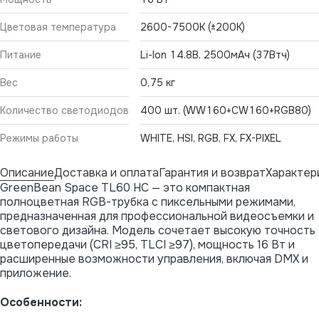
Цветовая температура
2600-7500К (±200К)
Питание
Li-Ion 14.8В, 2500мАч (37Втч)
Вес
0,75 кг
Количество светодиодов
400 шт. (WW160+CW160+RGB80)
Режимы работы
WHITE, HSI, RGB, FX, FX-PIXEL
Описание
Доставка и оплата
Гарантия и возврат
Характер
GreenBean Space TL60 HC — это компактная
полноцветная RGB-трубка с пиксельными режимами,
предназначенная для профессиональной видеосъемки и
светового дизайна. Модель сочетает высокую точность
цветопередачи (CRI ≥95, TLCI ≥97), мощность 16 Вт и
расширенные возможности управления, включая DMX и
приложение.
Особенности: