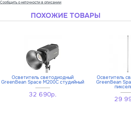
Сообщить о неточности в описании
ПОХОЖИЕ ТОВАРЫ
Осветитель cветодиодный
Осветитель c
GreenBean Space M200C студийный
GreenBean Spa
пиксел
32 690р.
29 9