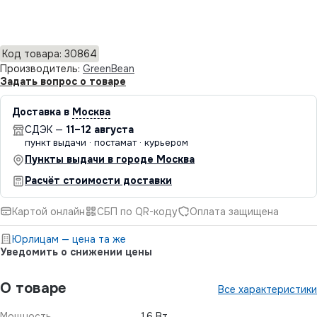
Добавить в корзину
Код товара: 30864
Производитель:
GreenBean
Задать вопрос о товаре
Доставка в
Москва
СДЭК —
11–12 августа
пункт выдачи · постамат · курьером
Пункты выдачи в городе Москва
Расчёт стоимости доставки
Картой онлайн
СБП по QR-коду
Оплата защищена
Юрлицам — цена та же
Уведомить о снижении цены
О товаре
Все характеристики
Мощность
16 Вт