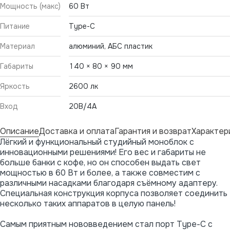
Мощность (макс)
60 Вт
Питание
Type-C
Материал
алюминий, АБС пластик
Габариты
140 × 80 × 90 мм
Яркость
2600 лк
Вход
20В/4А
Описание
Доставка и оплата
Гарантия и возврат
Характер
Лёгкий и функциональный студийный моноблок с
инновационными решениями! Его вес и габариты не
больше банки с кофе, но он способен выдать свет
мощностью в 60 Вт и более, а также совместим с
различными насадками благодаря съёмному адаптеру.
Специальная конструкция корпуса позволяет соединить
несколько таких аппаратов в целую панель!
Самым приятным нововведением стал порт Type-C с