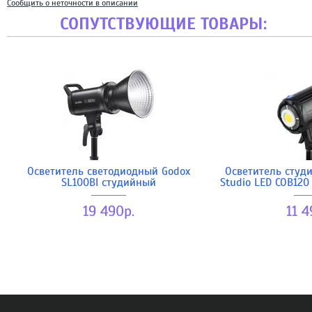
Сообщить о неточности в описании
СОПУТСТВУЮЩИЕ ТОВАРЫ:
Осветитель светодиодный Godox
Осветитель студи
SL100BI студийный
Studio LED COB12
19 490р.
11 4