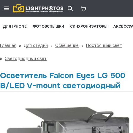
ДЛЯ IPHONE
ФОТОВСПЫШКИ
СИНХРОНИЗАТОРЫ
АКСЕССУ
Главная
»
Для студии
»
Освещение
»
Постоянный свет
»
Светодиодный свет
Осветитель Falcon Eyes LG 500
B/LED V-mount светодиодный