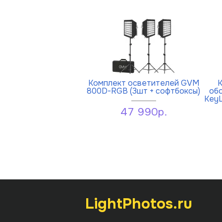
Комплект осветителей GVM
К
800D-RGB (3шт + софтбоксы)
обо
KeyL
47 990р.
LightPhotos.ru