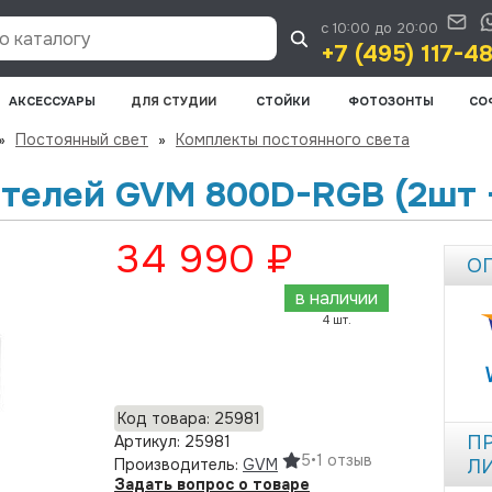
с 10:00 до 20:00
 каталогу
+7 (495) 117-4
АКСЕССУАРЫ
ДЛЯ СТУДИИ
СТОЙКИ
ФОТОЗОНТЫ
СО
»
Постоянный свет
»
Комплекты постоянного света
телей GVM 800D-RGB (2шт 
34 990 ₽
О
в наличии
4 шт.
Добавить в корзину
Код товара: 25981
П
Артикул: 25981
5
•
1 отзыв
Производитель:
GVM
Л
Задать вопрос о товаре