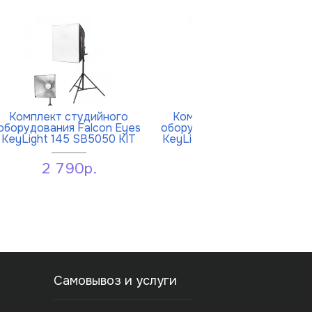
Комплект студийного
Комплект студийного
оборудования Falcon Eyes
оборудования Falcon Eyes
KeyLight 145 SB5050 KIT
KeyLight 425LED SBU KIT
2 790р.
11 890р.
Самовывоз и услуги