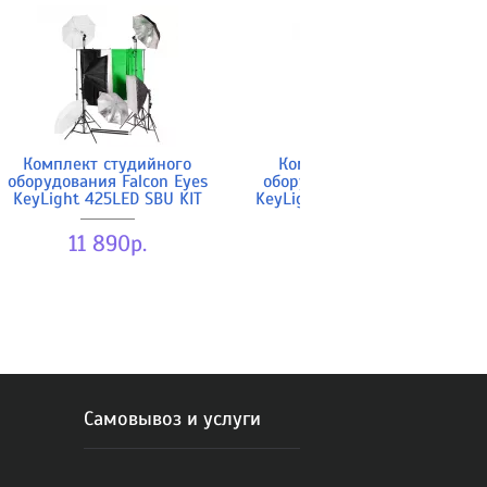
Комплект студийного
Комплект студийного
оборудования Falcon Eyes
оборудования Falcon Eyes
KeyLight 425LED SBU KIT
KeyLight 825LED SB5070 KIT
11 890р.
8 190р.
Самовывоз и услуги