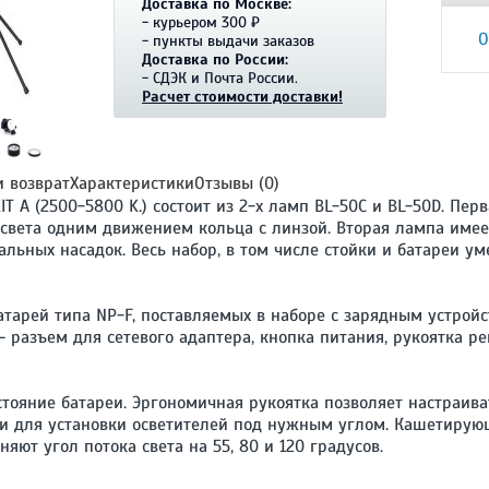
Доставка по Москве:
- курьером 300 ₽
О
- пункты выдачи заказов
Доставка по России:
- СДЭК и Почта России.
Расчет стоимости доставки!
и возврат
Характеристики
Отзывы (0)
IT A (2500-5800 K.) состоит из 2-х ламп BL-50C и BL-50D. Пе
света одним движением кольца с линзой. Вторая лампа имее
ьных насадок. Весь набор, в том числе стойки и батареи ум
тарей типа NP-F, поставляемых в наборе с зарядным устрой
– разъем для сетевого адаптера, кнопка питания, рукоятка р
тояние батареи. Эргономичная рукоятка позволяет настраива
бки для установки осветителей под нужным углом. Кашетиру
няют угол потока света на 55, 80 и 120 градусов.