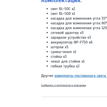
Комплектация:
свет BL-50C х2
свет BL-50D х1
насадка для изменения угла 55°
насадка для изменения угла 80°
насадка для изменения угла 120
сетевой адаптер х3
зарядное устройство х3
аккумулятор NP-F750 х6
шторки х3
сумка-чехол х1
стойка х3
чехол для стойки х1
гибкая трубка х2
Другие
комплекты постоянного света 
Сообщить о неточности в описании