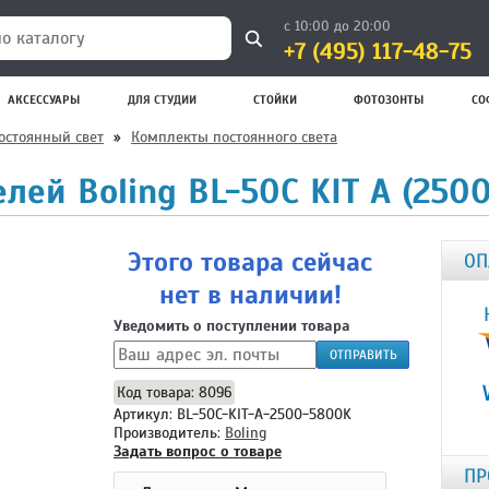
с 10:00 до 20:00
+7 (495) 117-48-75
 каталогу
АКСЕССУАРЫ
ДЛЯ СТУДИИ
СТОЙКИ
ФОТОЗОНТЫ
СО
остоянный свет
»
Комплекты постоянного света
лей Boling BL-50C KIT A (250
Этого товара сейчас
ОП
нет в наличии!
Уведомить о поступлении товара
ОТПРАВИТЬ
Код товара: 8096
Артикул: BL-50C-KIT-A-2500-5800K
Производитель:
Boling
Задать вопрос о товаре
ПР