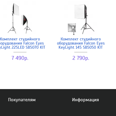
Комплект студийного
Комплект студийного
орудования Falcon Eyes
оборудования Falcon Eyes
yLight 225LED SB5070 KIT
KeyLight 145 SB5050 KIT
7 490р.
2 790р.
Покупателям
Информация