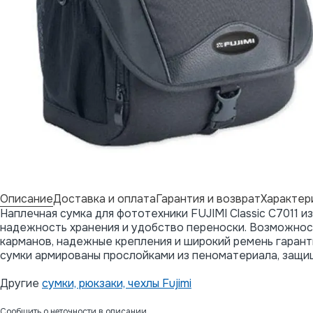
Описание
Доставка и оплата
Гарантия и возврат
Характер
Наплечная сумка для фототехники FUJIMI Classic C7011 
надежность хранения и удобство переноски. Возможнос
карманов, надежные крепления и широкий ремень гарант
сумки армированы прослойками из пеноматериала, защ
Другие
сумки, рюкзаки, чехлы Fujimi
Сообщить о неточности в описании