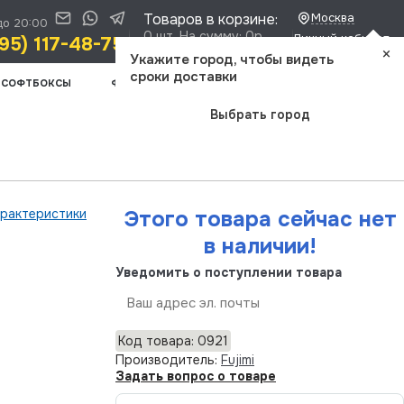
Товаров в корзине:
Москва
до 20:00
0 шт. На сумму: 0р.
Личный кабинет
95) 117-48-75
×
Доставка и оплата
Укажите город, чтобы видеть
сроки доставки
СОФТБОКСЫ
ФОТООПТИКА
ШТАТИВЫ
ВИДЕОСВЕТ
Выбрать город
арактеристики
Этого товара сейчас нет
в наличии!
Уведомить о поступлении товара
Отправить
Код товара: 0921
Производитель:
Fujimi
Задать вопрос о товаре