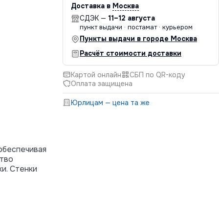
Доставка в
Москва
СДЭК —
11–12 августа
пункт выдачи · постамат · курьером
Пункты выдачи в городе Москва
Расчёт стоимости доставки
Картой онлайн
СБП по QR-коду
Оплата защищена
Юрлицам — цена та же
 обеспечивая
ство
и. Стенки