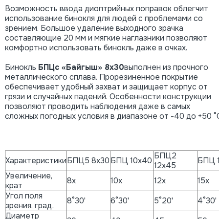
Возможность ввода диоптрийных поправок облегчит
использование бинокля для людей с проблемами со
зрением. Большое удаление выходного зрачка
составляющие 20 мм и мягкие наглазники позволяют
комфортно использовать бинокль даже в очках.
Бинокль
БПЦс «Байгыш» 8x30
выполнен из прочного
металлического сплава. Прорезиненное покрытие
обеспечивает удобный захват и защищает корпус от
грязи и случайных падений. Особенности конструкции
позволяют проводить наблюдения даже в самых
сложных погодных условия в диапазоне от -40 до +50 °
БПЦ2
Характеристики
БПЦ5 8х30
БПЦ 10х40
БПЦ 
12х45
Увеличение,
8х
10х
12х
15х
крат
Угол поля
8°30'
6°30'
5°20'
4°30'
зрения, град.
Диаметр