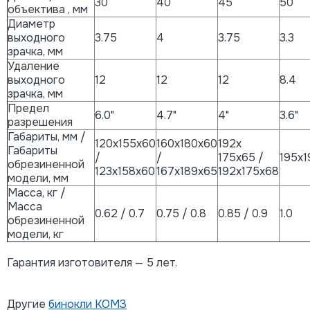
30
40
45
50
объектива , мм
Диаметр
выходного
3.75
4
3.75
3.3
зрачка, мм
Удаление
выходного
12
12
12
8.4
зрачка, мм
Предел
6.0"
4.7"
4"
3.6"
разрешения
Габариты, мм /
120х155х60
160х180х60
192х
Габариты
/
/
175х65 /
195x1
обрезиненной
123х158х60
167х189х65
192х175х68
модели, мм
Масса, кг /
Масса
0.62 / 0.7
0.75 / 0.8
0.85 / 0.9
1.0
обрезиненной
модели, кг
Гарантия изготовителя — 5 лет.
Другие
бинокли КОМЗ